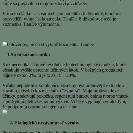
ktoré sa prejavili na mojom zdraví a vzhľade.
V tomto článku sa s vami chcem podeliť o 6 dôvodov, ktoré ma
presvedčili vybrať si kozmetiku TianDe. 6 dôvodov, prečo je
kozmetika TianDe výnimočná.
1.Sú to kozmeceutiká
Kozmeceutiká sú nové revolučné biotechnologické emulzie, ktoré
obsahujú vyššie percento účinných látok. V bežných produktoch
nájdete okolo 2%, tu je to až 15 – 20%.
Vďaka peptidom a kombinácii kyseliny hyalurónovej s extraktmi
z rastlín, pôsobia kozmeceutiká “zvnútra“. Majú protizápalové
účinky, prekrvujú pokožku, regenerujú bunky, bránia tvorbe vrások
a poskytujú pleti všestrannú výživu. Vrásky vypĺňajú zvnútra tým,
že podporujú tvorbu kolagénu a elastínu.
2. Ekologická nezávadnosť výroby
Pri výrobe sú používané len kvalitné suroviny, rastliny pestované v