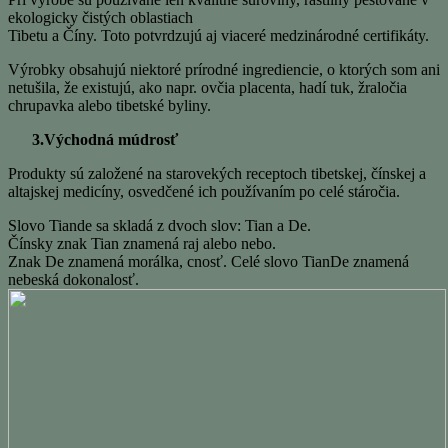
ekologicky čistých oblastiach
Tibetu a Číny. Toto potvrdzujú aj viaceré medzinárodné certifikáty.
Výrobky obsahujú niektoré prírodné ingrediencie, o ktorých som ani
netušila, že existujú, ako napr. ovčia placenta, hadí tuk, žraločia
chrupavka alebo tibetské byliny.
3.Východná múdrosť
Produkty sú založené na starovekých receptoch tibetskej, čínskej a
altajskej medicíny, osvedčené ich používaním po celé stáročia.
Slovo Tiande sa skladá z dvoch slov: Tian a De.
Čínsky znak Tian znamená raj alebo nebo.
Znak De znamená morálka, cnosť. Celé slovo TianDe znamená
nebeská dokonalosť.