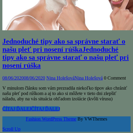
Jednoduché tipy ako sa správne starať o
našu pleť pri nosení rúška
Jednoduché
tipy ako sa správne starať o našu pleť pri
nosení rúška
08/06/2020
08/06/2020
Nina Holešová
Nina Holešová
0 Comment
V minulom článku som vám prezradila niekoľko tipov ako chrániť
našu pleť pod rúškom a aj to ako si môžete v tieto dni zlepšiť
náladu, aby na vás situácia ohľadom izolácie (kvôli vírusu)
ČÍTAJ ĎALEJ
ČÍTAJ ĎALEJ
Fashion WordPress Theme
By VWThemes
Scroll Up