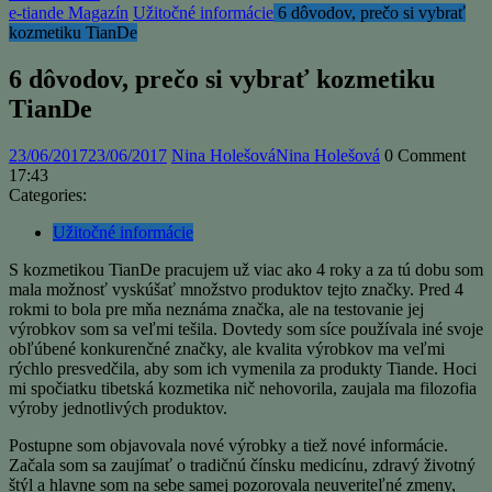
e-tiande Magazín
Užitočné informácie
6 dôvodov, prečo si vybrať
kozmetiku TianDe
6 dôvodov, prečo si vybrať kozmetiku
TianDe
23/06/2017
23/06/2017
Nina Holešová
Nina Holešová
0 Comment
17:43
Categories:
Užitočné informácie
S kozmetikou TianDe pracujem už viac ako 4 roky a za tú dobu som
mala možnosť vyskúšať množstvo produktov tejto značky. Pred 4
rokmi to bola pre mňa neznáma značka, ale na testovanie jej
výrobkov som sa veľmi tešila. Dovtedy som síce používala iné svoje
obľúbené konkurenčné značky, ale kvalita výrobkov ma veľmi
rýchlo presvedčila, aby som ich vymenila za produkty Tiande. Hoci
mi spočiatku tibetská kozmetika nič nehovorila, zaujala ma filozofia
výroby jednotlivých produktov.
Postupne som objavovala nové výrobky a tiež nové informácie.
Začala som sa zaujímať o tradičnú čínsku medicínu, zdravý životný
štýl a hlavne som na sebe samej pozorovala neuveriteľné zmeny,