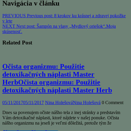
Navigácia v článku
PREVIOUS
Previous post:
8 krokov ku krásnej a zdravej pokožke
v lete
NEXT
Next post:
Šampón na vlasy „Mydlový oriešok“.Moja
skúsenosť.
Related Post
Očista organizmu: Použitie
detoxikačných náplasti Master
Herb
Očista organizmu: Použitie
detoxikačných náplasti Master Herb
05/11/2017
05/11/2017
Nina Holešová
Nina Holešová
0 Comment
Dnes sa povenujem očiste nášho tela z inej stránky a predstavím
Vám detoxikačné náplasti, ktoré nájdete v našej ponuke. Očista
nášho organizmu na jeseň je veľmi dôležitá, pretože tým že