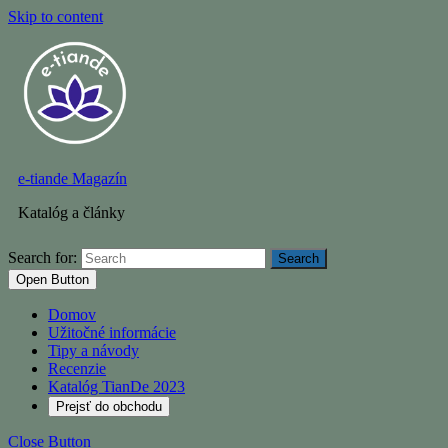
Skip to content
e-tiande Magazín
Katalóg a články
Search for:
Open Button
Domov
Užitočné informácie
Tipy a návody
Recenzie
Katalóg TianDe 2023
Prejsť do obchodu
Close Button