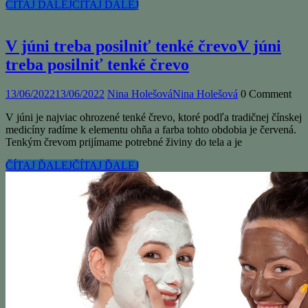
ČÍTAJ ĎALEJ
ČÍTAJ ĎALEJ
V júni treba posilniť tenké črevo
V júni
treba posilniť tenké črevo
13/06/2022
13/06/2022
Nina Holešová
Nina Holešová
0 Comment
V júni je najviac ohrozené tenké črevo, ktoré podľa tradičnej čínskej
medicíny radíme k elementu ohňa a farba tohto obdobia je červená.
Tenkým črevom prijímame potrebné živiny do tela a je
ČÍTAJ ĎALEJ
ČÍTAJ ĎALEJ