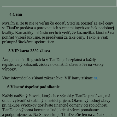
4.Cena
Myslím si, že tu nie je veľmi čo dodať. Stačí sa pozrieť za aké ceny
sa TianDe predáva a porovnať ich s cenami iných značiek podobnej
kvality. Kamarátky mi často nechcú veriť, že kozmetika, ktorá už na
pohľad vyzerá luxusne, je predávaná za také ceny. Takto je však
prístupná širokému spektru žien.
5.VIP karta 35% zľava
Áno, je to tak. Registrácia v TianDe je bezplatná a každý
registrovaný zákazník získava okamžitú zľavu 35% na všetky
výrobky.
Viac informácií o získaní zákazníckej VIP karty získate
tu
.
6.Vlastné úspešné podnikanie
Každý nadšený človek, ktorý chce výrobky TianDe predávať, má
šancu vytvoriť si stabilný a rastúci príjem. Okrem výhodnej zľavy
pri nákupe výrobkov dostávate finančné odmeny od spoločnosti.
TianDe je výborná komunita ľudí, kde si všetci pomáhame
a podporujeme sa. Na Slovensku je TianDe ešte len na začiatku, ale