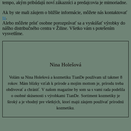
tempo, akým pribúdajú noví zákazníci a predajcovia je mimoriadne.
Ak by ste mali záujem o bližšie informácie, môžete nás kontaktovať
tu
.
Alebo môžete prísť osobne porozprávať sa a vyskúšať výrobky do
nášho distribučného centra v Žiline. Všetko vám s potešením
vysvetlíme.
Nina Holešová
Volám sa Nina Holešová a kozmetiku TianDe používam už takmer 8
rokov. Mám blízky vzťah k prírode a mojím mottom je, prírodu treba
obdivovať a chrániť. V našom magazíne by som sa s vami rada podelila
o osobné skúsenosti s výrobkami TianDe. Sortiment kozmetiky je
široký a je vhodný pre všetkých, ktorí majú záujem používať prírodnú
kozmetiku.